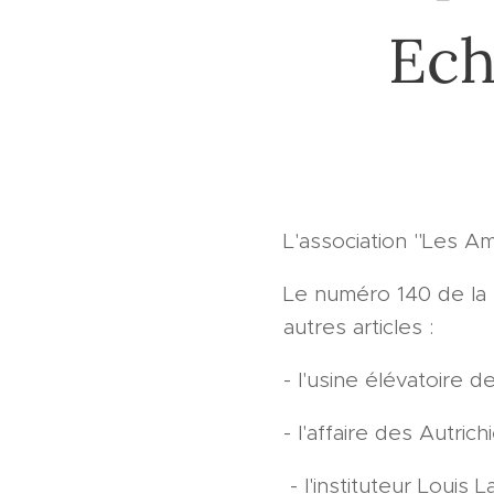
Ech
L'association "Les A
Le numéro 140 de la r
autres articles :
- l'usine élévatoire d
- l'affaire des Autri
- l'instituteur Louis L