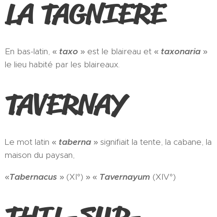
LA TAGNIERE
En bas-latin, «
taxo
» est le blaireau et «
taxonaria
»
le lieu habité par les blaireaux.
TAVERNAY
Le mot latin «
taberna
» signifiait la tente, la cabane, la
maison du paysan,
«
Tabernacus
» (XI°) » «
Tavernayum
(XIV°)
THIL-SUR-