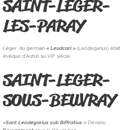
SAINT-LEGER-
LES-PARAY
Léger, du germain
« Leudcari »
(Leodegarius) était
évêque d'Autun au VII° siècle.
SAINT-LEGER-
SOUS-BEUVRAY
«
Sant Leodegarius sub Biffratius
» Devenu