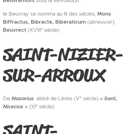
Beuvremont
sous la Révolution.
le Beuvray se nomma au fil des siècles,
Mons
Biffractus,
Bibracte, Biberaticum
(abreuvoir),
Beuvrect
(XVIII° siècle)
SAINT-NIZIER-
SUR-ARROUX
De
Nazarius
, abbé de Lérins (V° siècle) «
Sant,
Nicecius
» (XI° siècle).
SAINT-