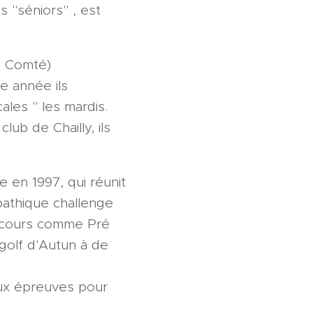
s "séniors" , est
e Comté)
e année ils
ales " les mardis.
lub de Chailly, ils
 en 1997, qui réunit
athique challenge
arcours comme Pré
 golf d'Autun à de
eux épreuves pour