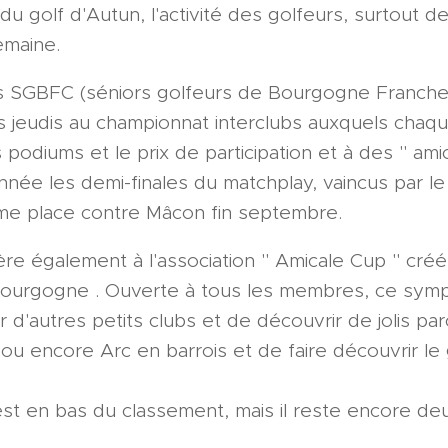
 du golf d'Autun, l'activité des golfeurs, surtout de
emaine.
des SGBFC (séniors golfeurs de Bourgogne Franch
les jeudis au championnat interclubs auxquels chaqu
odiums et le prix de participation et à des " amic
année les demi-finales du matchplay, vaincus par le c
ième place contre Mâcon fin septembre.
re également à l'association " Amicale Cup " créée
Bourgogne . Ouverte à tous les membres, ce symp
 d'autres petits clubs et de découvrir de jolis p
 ou encore Arc en barrois et de faire découvrir le
 est en bas du classement, mais il reste encore d